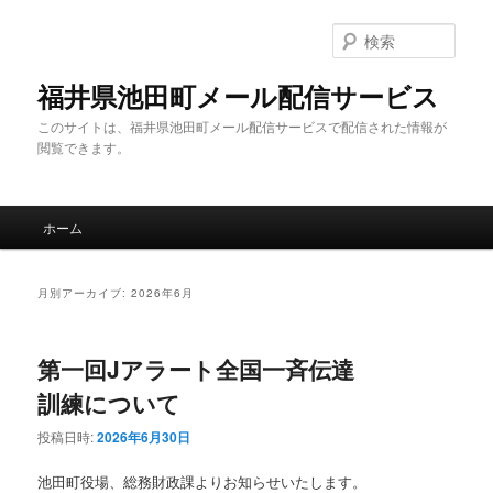
メ
サ
イ
ブ
検
ン
コ
索
コ
ン
福井県池田町メール配信サービス
ン
テ
このサイトは、福井県池田町メール配信サービスで配信された情報が
テ
ン
閲覧できます。
ン
ツ
ツ
へ
へ
移
メ
移
動
ホーム
イ
動
ン
メ
月別アーカイブ:
2026年6月
ニ
ュ
ー
第一回Jアラート全国一斉伝達
訓練について
投稿日時:
2026年6月30日
池田町役場、総務財政課よりお知らせいたします。