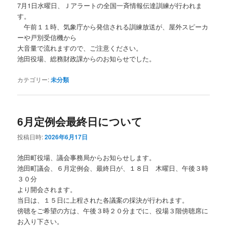
7月1日水曜日、Ｊアラートの全国一斉情報伝達訓練が行われま
す。
午前１１時、気象庁から発信される訓練放送が、屋外スピーカ
ーや戸別受信機から
大音量で流れますので、ご注意ください。
池田役場、総務財政課からのお知らせでした。
カテゴリー:
未分類
6月定例会最終日について
投稿日時:
2026年6月17日
池田町役場、議会事務局からお知らせします。
池田町議会、６月定例会、最終日が、１８日 木曜日、午後３時
３０分
より開会されます。
当日は、１５日に上程された各議案の採決が行われます。
傍聴をご希望の方は、午後３時２０分までに、役場３階傍聴席に
お入り下さい。