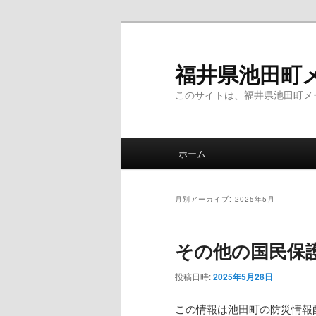
メ
サ
イ
ブ
ン
コ
福井県池田町
コ
ン
このサイトは、福井県池田町メ
ン
テ
テ
ン
ン
ツ
メ
ツ
へ
ホーム
イ
へ
移
ン
移
動
メ
動
月別アーカイブ:
2025年5月
ニ
ュ
その他の国民保護
ー
投稿日時:
2025年5月28日
この情報は池田町の防災情報